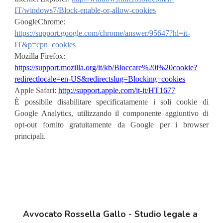
IT/windows7/Block-enable-or-allow-cookies
GoogleChrome:
https://support.google.com/chrome/answer/95647?hl=it-
IT&p=cpn_cookies
Mozilla Firefox:
https://support.mozilla.org/it/kb/Bloccare%20i%20cookie?
redirectlocale=en-US&redirectslug=Blocking+cookies
Apple Safari:
http://support.apple.com/it-it/HT1677
È possibile disabilitare specificatamente i soli cookie di
Google Analytics, utilizzando il componente aggiuntivo di
opt-out fornito gratuitamente da Google per i browser
principali.
Avvocato Rossella Gallo - Studio legale a 